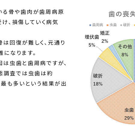
いる骨や歯肉が歯周病原
受け、損傷していく病気
骨は回復が難しく、元通り
難になり
ます。
因は虫歯と歯周病ですが、
実態調査では虫歯は約
％で最も多いという結果が出