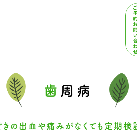
ご
約
歯周病
ぐきの
出血や
痛みがなくても
定期検