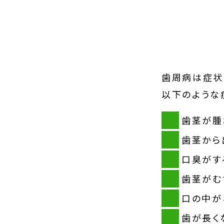
歯周病は症状
以下のような
歯茎が腫
歯茎から
口臭がす
歯茎がむ
口の中が
歯が長く