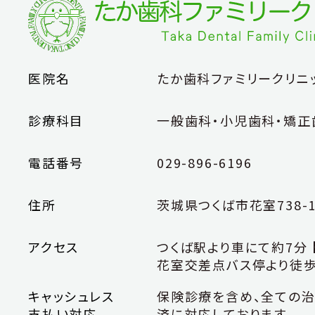
医院名
たか歯科
ファミリー
クリニ
診療科目
一般歯科・小児歯科・
矯正
電話番号
029-896-6196
住所
茨城県つくば市花室
738-
アクセス
つくば駅より車にて約7分
花室交差点バス停より
徒歩
キャッシュレス
保険診療を含め、全ての治
支払い対応
済に対応しております。