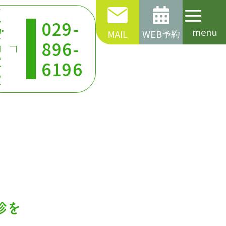
予
029-
・
menu
MAIL
WEB予約
お
896-
問
い
6196
合
わ
せ
診を