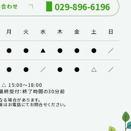
029-896-6196
い合わせ
月
火
水
木
金
土
日
●
●
▲
●
●
●
／
●
●
／
●
●
△
／
、△ 15:00～18:00
終受付：
終了時間の30分前
なる場合があります。
報はお電話にてお問合せください。